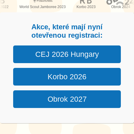
2022
World Scout Jamboree 2023
Korbo 2023
Obrok 2024
Akce, které mají nyní
otevřenou registraci:
CEJ 2026 Hungary
Korbo 2026
Obrok 2027