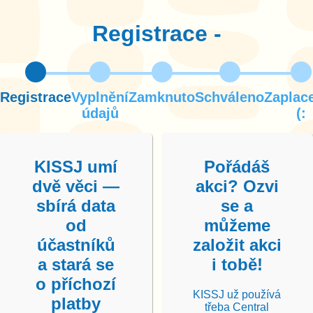
Registrace -
Registrace
Vyplnění
Zamknuto
Schváleno
Zaplac
údajů
(:
KISSJ umí
Pořádáš
dvě věci —
akci? Ozvi
sbírá data
se a
od
můžeme
účastníků
založit akci
a stará se
i tobě!
o příchozí
KISSJ už používá
platby
třeba Central