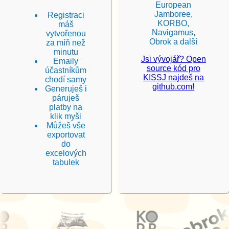
European
Jamboree,
Registraci
KORBO,
máš
Navigamus,
vytvořenou
Obrok a další
za míň než
minutu
Jsi vývojář? Open
Emaily
source kód pro
účastníkům
KISSJ najdeš na
chodí samy
github.com!
Generuješ i
páruješ
platby na
klik myši
Můžeš vše
exportovat
do
excelových
tabulek